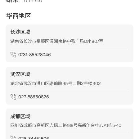
（
7
个地点）
华西地区
长沙区域
湖南省长沙市岳麓区潇湘南路中盈广场D座907室
0731-85528046
武汉区域
湖北省武汉市洪山区珞瑜路95号二期2号楼302
027-88660826
成都区域
四川省成都市高新区吉瑞二路188号高新创合中心A1栋5-10
028-84451506